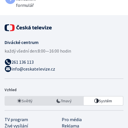
formulář
Divácké centrum
každý všední den:
8:00—16:00 hodin
261 136 113
info@ceskatelevize.cz
Vzhled
Světlý
Tmavý
Systém
TV program
Pro média
Živé vysílání
Reklama