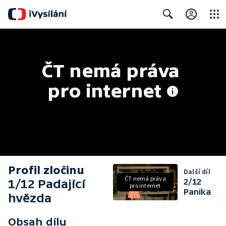
Close
Search
ČT nemá práva 
pro internet
Profil zločinu
Další díl
ČT nemá práva
1/12 Padající
2/12
pro internet
Panika
hvězda
Obsah dílu