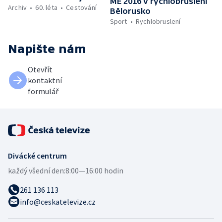
ME 2016 v rychlobruslení
Archiv
60. léta
Cestování
Bělorusko
Sport
Rychlobruslení
Napište nám
Otevřít
kontaktní
formulář
Divácké centrum
každý všední den:
8:00—16:00 hodin
261 136 113
info@ceskatelevize.cz