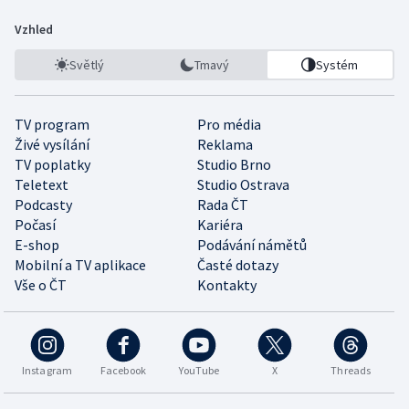
Vzhled
Světlý
Tmavý
Systém
TV program
Pro média
Živé vysílání
Reklama
TV poplatky
Studio Brno
Teletext
Studio Ostrava
Podcasty
Rada ČT
Počasí
Kariéra
E-shop
Podávání námětů
Mobilní a TV aplikace
Časté dotazy
Vše o ČT
Kontakty
Instagram
Facebook
YouTube
X
Threads