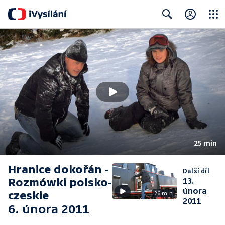
Close
Search
25 min
Hranice dokořán -
Další díl
Rozmówki polsko-
13.
února
czeskie
26 min
2011
6. února 2011