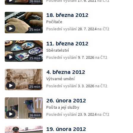
Poslední vysílání
17. 6. 2021
na ČT2
26 min
18. března 2012
Počítače
Poslední vysílání
28. 7. 2024
na ČT2
25 min
11. března 2012
Sběratelství
Poslední vysílání
9. 7. 2026
na ČT2
25 min
4. března 2012
Výtvarné umění
Poslední vysílání
3. 3. 2026
na ČT2
25 min
26. února 2012
Pošta a její služby
Poslední vysílání
23. 9. 2024
na ČT2
26 min
19. února 2012