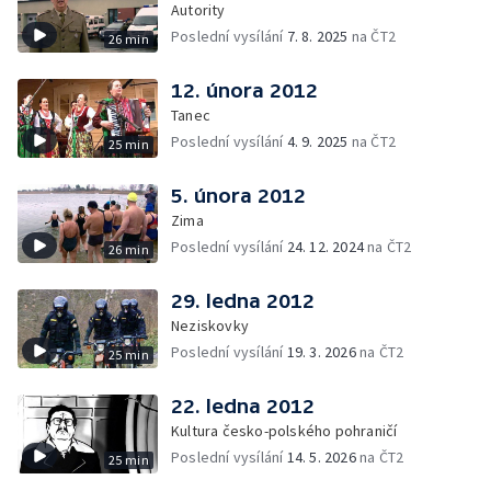
Autority
Poslední vysílání
7. 8. 2025
na ČT2
26 min
12. února 2012
Tanec
Poslední vysílání
4. 9. 2025
na ČT2
25 min
5. února 2012
Zima
Poslední vysílání
24. 12. 2024
na ČT2
26 min
29. ledna 2012
Neziskovky
Poslední vysílání
19. 3. 2026
na ČT2
25 min
22. ledna 2012
Kultura česko-polského pohraničí
Poslední vysílání
14. 5. 2026
na ČT2
25 min