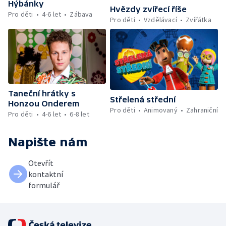
Hýbánky
Hvězdy zvířecí říše
Pro děti
4-6 let
Zábava
Pro děti
Vzdělávací
Zvířátka
Taneční hrátky s
Střelená střední
Honzou Onderem
Pro děti
Animovaný
Zahraniční
Pro děti
4-6 let
6-8 let
Napište nám
Otevřít
kontaktní
formulář