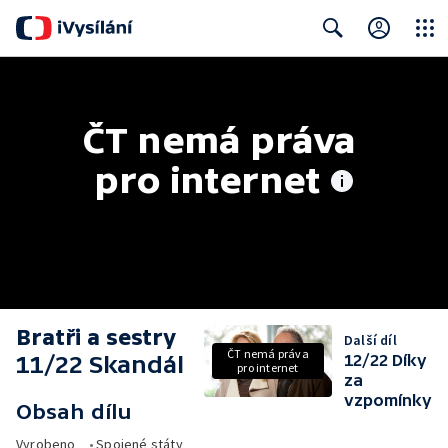
Close
Search
ČT nemá práva 
pro internet
Bratři a sestry
Další díl
ČT nemá práva
11/22 Skandál
12/22 Díky
pro internet
za
vzpomínky
Obsah dílu
Vyrobeno
•
Spojené státy