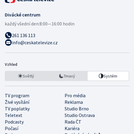
Divácké centrum
každý všední den:
8:00—16:00 hodin
261 136 113
info@ceskatelevize.cz
Vzhled
Světlý
Tmavý
Systém
TV program
Pro média
Živé vysílání
Reklama
TV poplatky
Studio Brno
Teletext
Studio Ostrava
Podcasty
Rada ČT
Počasí
Kariéra