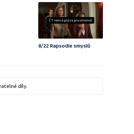
ČT nemá práva pro internet
8/22 Rapsodie smyslů
telné díly.