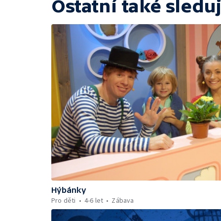
Ostatní také sleduj
Hýbánky
Pro děti
4-6 let
Zábava