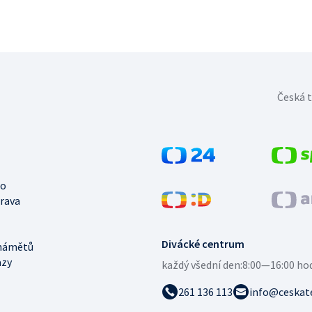
Česká t
no
trava
Divácké centrum
námětů
azy
každý všední den:
8:00—16:00 ho
261 136 113
info@ceskate