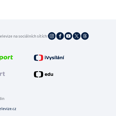
elevize na sociálních sítích:
din
levize.cz