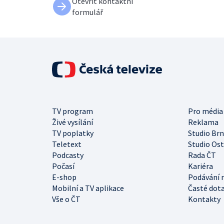
Otevřít kontaktní
formulář
TV program
Pro média
Živé vysílání
Reklama
TV poplatky
Studio Br
Teletext
Studio Os
Podcasty
Rada ČT
Počasí
Kariéra
E-shop
Podávání 
Mobilní a TV aplikace
Časté dot
Vše o ČT
Kontakty