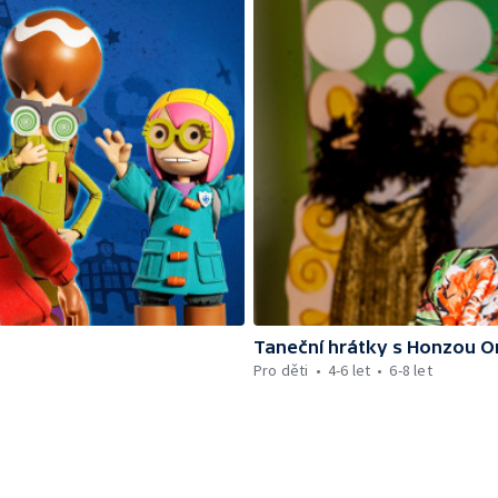
Taneční hrátky s Honzou 
Pro děti
4-6 let
6-8 let