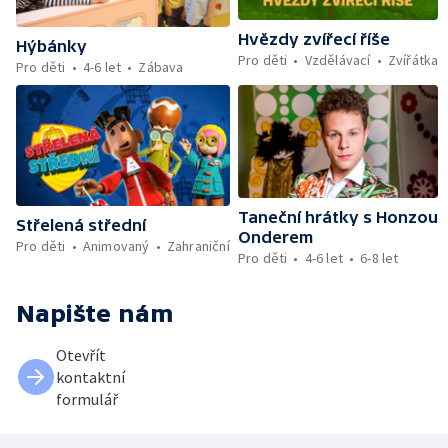
Hvězdy zvířecí říše
Hýbánky
Pro děti
Vzdělávací
Zvířátka
Pro děti
4-6 let
Zábava
Taneční hrátky s Honzou
Střelená střední
Onderem
Pro děti
Animovaný
Zahraniční
Pro děti
4-6 let
6-8 let
Napište nám
Otevřít
kontaktní
formulář