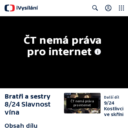
Close
Search
ČT nemá práva 
pro internet
Bratři a sestry
Další díl
ČT nemá práva
8/24 Slavnost
9/24
pro internet
Kostlivci
vína
ve skříni
Obsah dílu