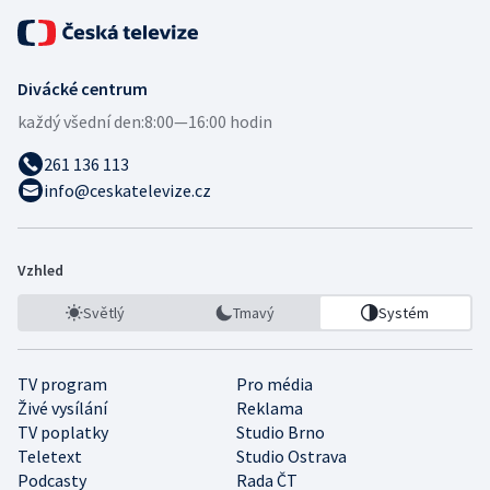
Divácké centrum
každý všední den:
8:00—16:00 hodin
261 136 113
info@ceskatelevize.cz
Vzhled
Světlý
Tmavý
Systém
TV program
Pro média
Živé vysílání
Reklama
TV poplatky
Studio Brno
Teletext
Studio Ostrava
Podcasty
Rada ČT