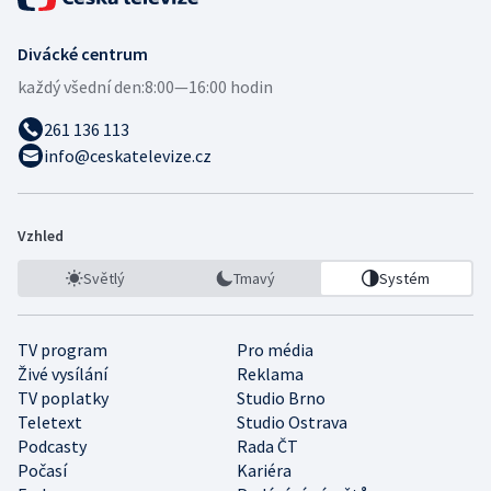
Divácké centrum
každý všední den:
8:00—16:00 hodin
261 136 113
info@ceskatelevize.cz
Vzhled
Světlý
Tmavý
Systém
TV program
Pro média
Živé vysílání
Reklama
TV poplatky
Studio Brno
Teletext
Studio Ostrava
Podcasty
Rada ČT
Počasí
Kariéra