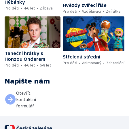
Hýbánky
Hvězdy zvířecí říše
Pro děti
4-6 let
Zábava
Pro děti
Vzdělávací
Zvířátka
Taneční hrátky s
Střelená střední
Honzou Onderem
Pro děti
Animovaný
Zahraniční
Pro děti
4-6 let
6-8 let
Napište nám
Otevřít
kontaktní
formulář