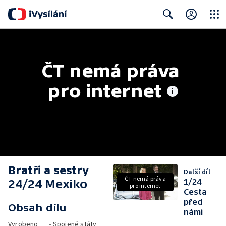
Close
Search
ČT nemá práva 
pro internet
Bratři a sestry
Další díl
ČT nemá práva
24/24 Mexiko
1/24
pro internet
Cesta
před
Obsah dílu
námi
Vyrobeno
•
Spojené státy