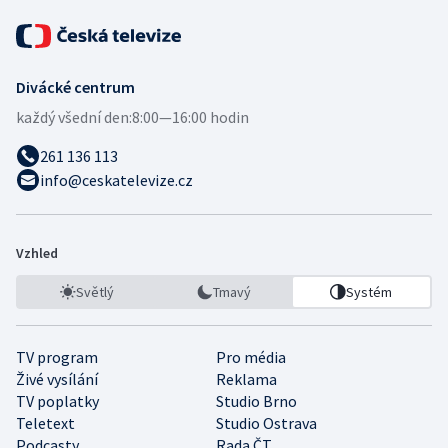
Divácké centrum
každý všední den:
8:00—16:00 hodin
261 136 113
info@ceskatelevize.cz
Vzhled
Světlý
Tmavý
Systém
TV program
Pro média
Živé vysílání
Reklama
TV poplatky
Studio Brno
Teletext
Studio Ostrava
Podcasty
Rada ČT