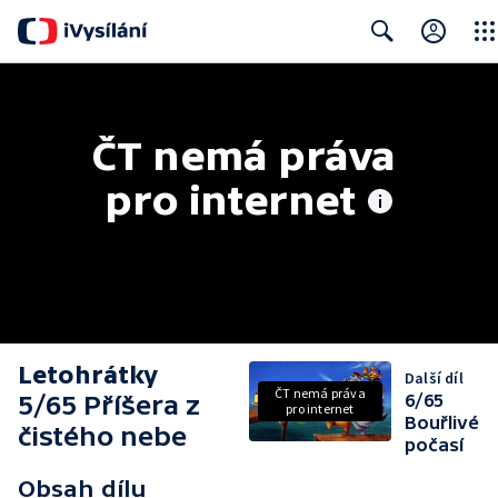
Clos
Search
ČT nemá práva 
pro internet
Letohrátky
Další díl
ČT nemá práva
5/65 Příšera z
6/65
pro internet
Bouřlivé
čistého nebe
počasí
Obsah dílu