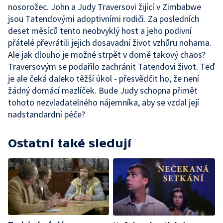
nosorožec. John a Judy Traversovi žijící v Zimbabwe
jsou Tatendovými adoptivními rodiči. Za posledních
deset měsíců tento neobvyklý host a jeho podivní
přátelé převrátili jejich dosavadní život vzhůru nohama.
Ale jak dlouho je možné strpět v domě takový chaos?
Traversovým se podařilo zachránit Tatendovi život. Teď
je ale čeká daleko těžší úkol - přesvědčit ho, že není
žádný domácí mazlíček. Bude Judy schopna přimět
tohoto nezvladatelného nájemníka, aby se vzdal její
nadstandardní péče?
Ostatní také sledují