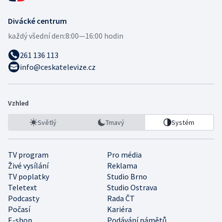
Divácké centrum
každý všední den:
8:00—16:00 hodin
261 136 113
info@ceskatelevize.cz
Vzhled
Světlý
Tmavý
Systém
TV program
Pro média
Živé vysílání
Reklama
TV poplatky
Studio Brno
Teletext
Studio Ostrava
Podcasty
Rada ČT
Počasí
Kariéra
E-shop
Podávání námětů