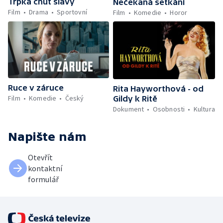
Trpká chuť slávy
Nečekaná setkání
Film
Drama
Sportovní
Film
Komedie
Horor
Ruce v záruce
Rita Hayworthová - od
Film
Komedie
Český
Gildy k Ritě
Dokument
Osobnosti
Kultura
Napište nám
Otevřít
kontaktní
formulář