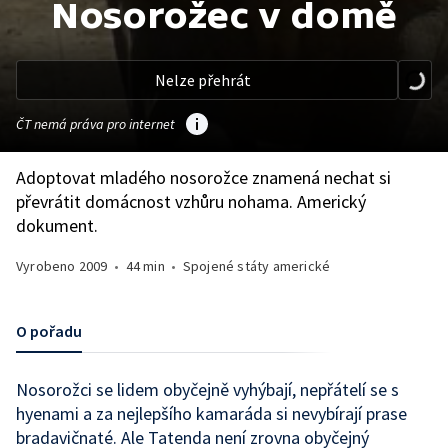
Nosorožec v domě
Nelze přehrát
ČT nemá práva pro internet
Adoptovat mladého nosorožce znamená nechat si
převrátit domácnost vzhůru nohama. Americký
dokument.
Vyrobeno
2009
•
44 min
•
Spojené státy americké
O pořadu
Nosorožci se lidem obyčejně vyhýbají, nepřátelí se s
hyenami a za nejlepšího kamaráda si nevybírají prase
bradavičnaté. Ale Tatenda není zrovna obyčejný