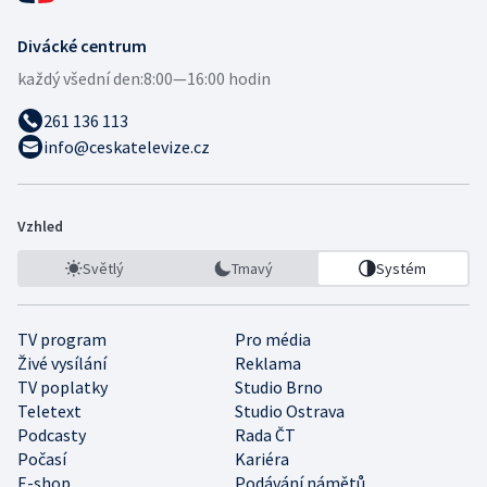
Divácké centrum
každý všední den:
8:00—16:00 hodin
261 136 113
info@ceskatelevize.cz
Vzhled
Světlý
Tmavý
Systém
TV program
Pro média
Živé vysílání
Reklama
TV poplatky
Studio Brno
Teletext
Studio Ostrava
Podcasty
Rada ČT
Počasí
Kariéra
E-shop
Podávání námětů