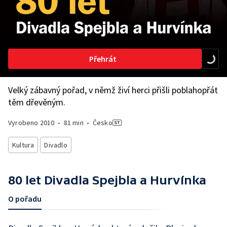
Přehrát
Velký zábavný pořad, v němž živí herci přišli poblahopřát
těm dřevěným.
Vyrobeno
2010
•
81 min
•
Česko
Kultura
Divadlo
80 let Divadla Spejbla a Hurvínka
O pořadu