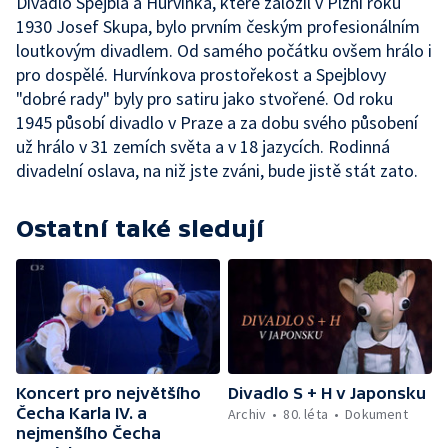
Divadlo Spejbla a Hurvínka, které založil v Plzni roku
1930 Josef Skupa, bylo prvním českým profesionálním
loutkovým divadlem. Od samého počátku ovšem hrálo i
pro dospělé. Hurvínkova prostořekost a Spejblovy
"dobré rady" byly pro satiru jako stvořené. Od roku
1945 působí divadlo v Praze a za dobu svého působení
už hrálo v 31 zemích světa a v 18 jazycích. Rodinná
divadelní oslava, na niž jste zváni, bude jistě stát zato.
Ostatní také sledují
Koncert pro největšího
Divadlo S + H v Japonsku
Čecha Karla IV. a
Archiv
80. léta
Dokument
nejmenšího Čecha