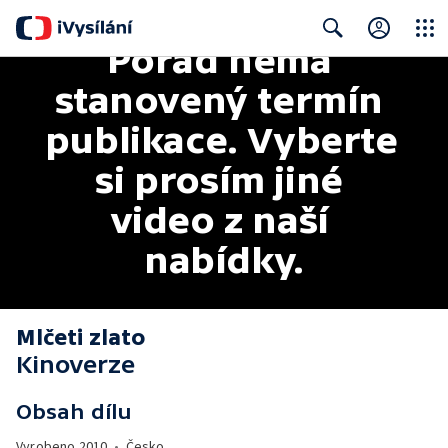
Pořad nemá 
Close
Search
stanovený termín 
publikace. Vyberte 
si prosím jiné 
video z naší 
nabídky.
Mlčeti zlato
Kinoverze
Obsah dílu
Vyrobeno
2010
•
Česko