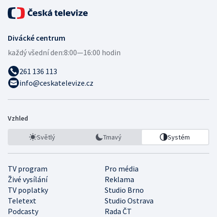
Divácké centrum
každý všední den:
8:00—16:00 hodin
261 136 113
info@ceskatelevize.cz
Vzhled
Světlý
Tmavý
Systém
TV program
Pro média
Živé vysílání
Reklama
TV poplatky
Studio Brno
Teletext
Studio Ostrava
Podcasty
Rada ČT