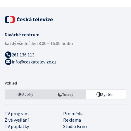
Divácké centrum
každý všední den:
8:00—16:00 hodin
261 136 113
info@ceskatelevize.cz
Vzhled
Světlý
Tmavý
Systém
TV program
Pro média
Živé vysílání
Reklama
TV poplatky
Studio Brno