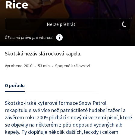
Rice
Nelze přehrát
ČT nemá práva pro internet
Skotská nezávislá rocková kapela.
Vyrobeno
2010
•
53 min
•
Spojené království
O pořadu
Skotsko-irská kytarová formace Snow Patrol
rekapituluje své více než patnáctileté hudební tažení a
závěrem roku 2009 přichází s novými verzemi písní, které
se objevily na některém z pěti doposud vydaných alb
kapely. Ty doplňuje několik dalších, leckdy i celkem