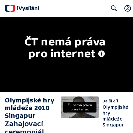
Search
ČT nemá práva 
pro internet
Olympijské hry
Další díl
ČT nemá práva
mládeže 2010
Olympijské
pro internet
hry
Singapur
mládeže
Zahajovací
Singapur
ceremoniál