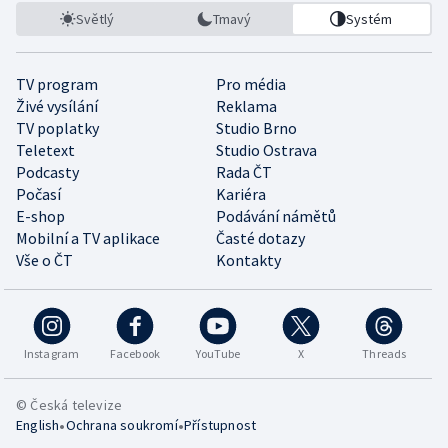
Světlý
Tmavý
Systém
TV program
Pro média
Živé vysílání
Reklama
TV poplatky
Studio Brno
Teletext
Studio Ostrava
Podcasty
Rada ČT
Počasí
Kariéra
E-shop
Podávání námětů
Mobilní a TV aplikace
Časté dotazy
Vše o ČT
Kontakty
Instagram
Facebook
YouTube
X
Threads
© Česká televize
•
•
English
Ochrana soukromí
Přístupnost