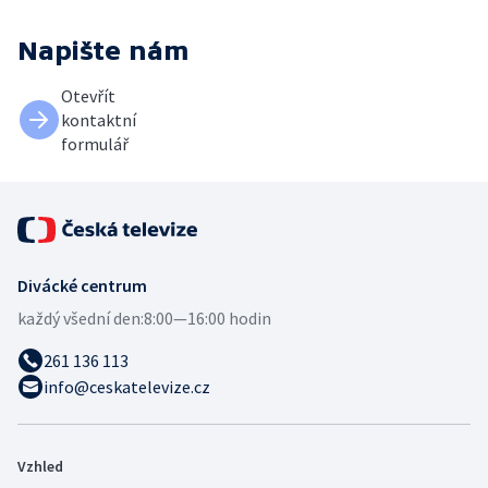
Napište nám
Otevřít
kontaktní
formulář
Divácké centrum
každý všední den:
8:00—16:00 hodin
261 136 113
info@ceskatelevize.cz
Vzhled