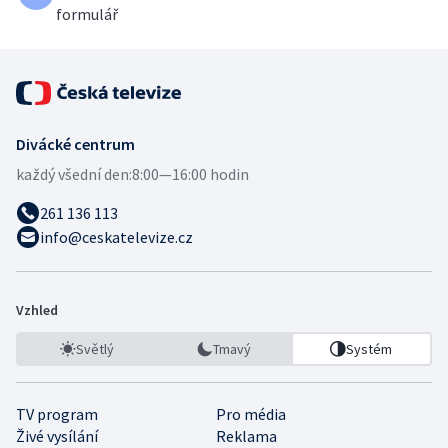
formulář
Divácké centrum
každý všední den:
8:00—16:00 hodin
261 136 113
info@ceskatelevize.cz
Vzhled
Světlý
Tmavý
Systém
TV program
Pro média
Živé vysílání
Reklama