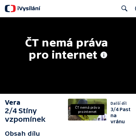
Search
ČT nemá práva 
pro internet
Vera
Další díl
ČT nemá práva
2/4 Stíny
3/4 Past
pro internet
na
vzpomínek
vránu
Obsah dílu