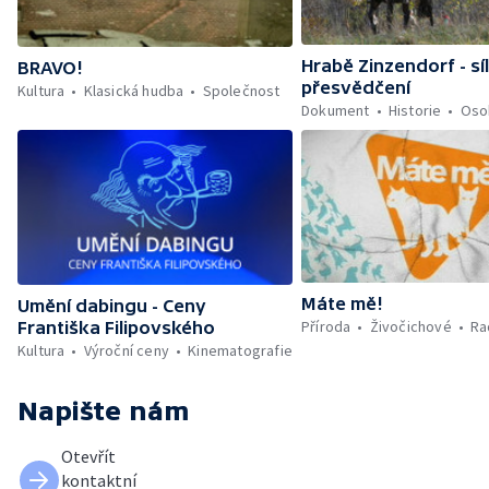
Hrabě Zinzendorf - sí
BRAVO!
přesvědčení
Kultura
Klasická hudba
Společnost
Dokument
Historie
Oso
Máte mě!
Umění dabingu - Ceny
Příroda
Živočichové
Ra
Františka Filipovského
Kultura
Výroční ceny
Kinematografie
Napište nám
Otevřít
kontaktní