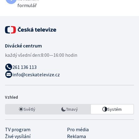
formulář
Divácké centrum
každý všední den:
8:00—16:00 hodin
261 136 113
info@ceskatelevize.cz
Vzhled
Světlý
Tmavý
Systém
TV program
Pro média
Živé vysílání
Reklama