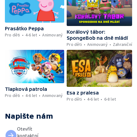
Prasátko Peppa
Korálový tábor:
Pro děti
4-6 let
Animovaný
SpongeBob na dně mládí
Pro děti
Animovaný
Zahraniční
Tlapková patrola
Esa z pralesa
Pro děti
4-6 let
Animovaný
Pro děti
4-6 let
6-8 let
Napište nám
Otevřít
kontaktní