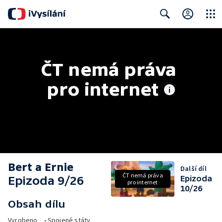
Close
Search
ČT nemá práva 
pro internet
Bert a Ernie
Další díl
ČT nemá práva
Epizoda 9/26
Epizoda
pro internet
10/26
Obsah dílu
Vyrobeno
•
Spojené státy