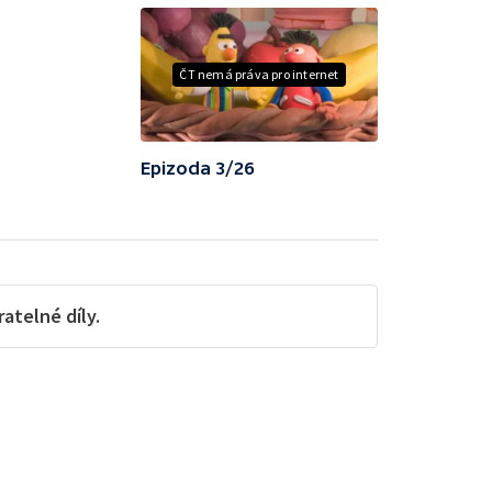
ČT nemá práva pro internet
Epizoda 3/26
telné díly.