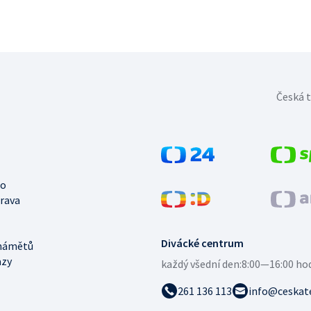
Česká t
no
trava
Divácké centrum
námětů
azy
každý všední den:
8:00—16:00 ho
261 136 113
info@ceskate