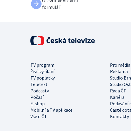
Otevřít kontaktní
formulář
TV program
Pro média
Živé vysílání
Reklama
TV poplatky
Studio Br
Teletext
Studio Os
Podcasty
Rada ČT
Počasí
Kariéra
E-shop
Podávání 
Mobilní a TV aplikace
Časté dot
Vše o ČT
Kontakty