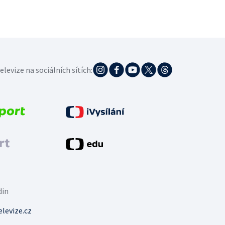
elevize na sociálních sítích:
din
levize.cz