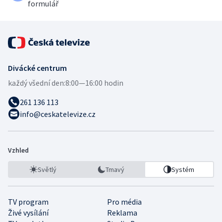
formulář
Divácké centrum
každý všední den:
8:00—16:00 hodin
261 136 113
info@ceskatelevize.cz
Vzhled
Světlý
Tmavý
Systém
TV program
Pro média
Živé vysílání
Reklama