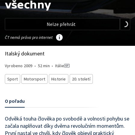
všechny
Nelze přehrát
ČT nemá práva pro internet
Italský dokument
Vyrobeno
2009
•
52 min
•
Itálie
Sport
Motorsport
Historie
20. století
O pořadu
Odvěká touha člověka po svobodě a volnosti pohybu se
začala naplňovat díky dvěma revolučním momentům.
První nastal ve chvíli, kdy člověk objevil praktický