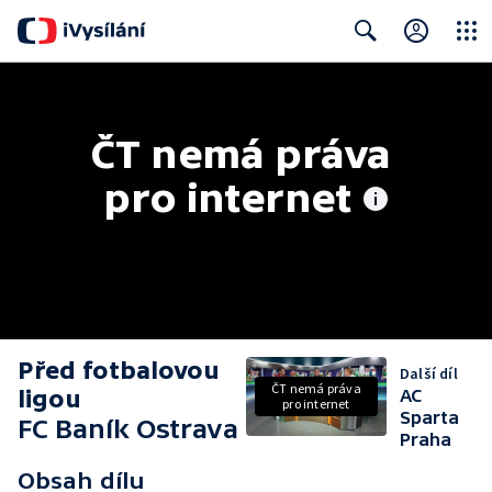
Close
Search
ČT nemá práva 
pro internet
Před fotbalovou
Další díl
ČT nemá práva
ligou
AC
pro internet
Sparta
FC Baník Ostrava
Praha
Obsah dílu