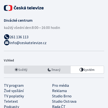
Divácké centrum
každý všední den:
8:00—16:00 hodin
261 136 113
info@ceskatelevize.cz
Vzhled
Světlý
Tmavý
Systém
TV program
Pro média
Živé vysílání
Reklama
TV poplatky
Studio Brno
Teletext
Studio Ostrava
Podcasty
Rada ČT