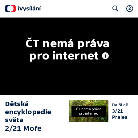
Search
ČT nemá práva 
pro internet
Dětská
Další díl
ČT nemá práva
encyklopedie
3/21
pro internet
Prales
světa
2/21 Moře