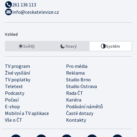
261 136 113
info@ceskatelevize.cz
Vzhled
Světlý
Tmavý
Systém
TV program
Pro média
Živé vysílání
Reklama
TV poplatky
Studio Brno
Teletext
Studio Ostrava
Podcasty
Rada ČT
Počasí
Kariéra
E-shop
Podávání námětů
Mobilní a TV aplikace
Časté dotazy
Vše o ČT
Kontakty