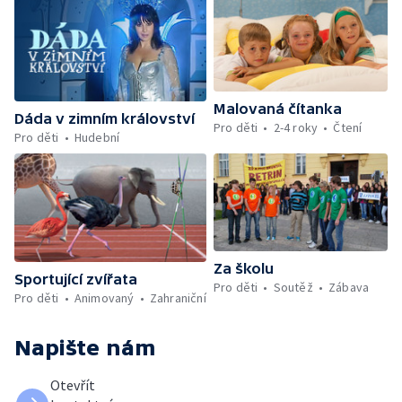
Malovaná čítanka
Dáda v zimním království
Pro děti
2-4 roky
Čtení
Pro děti
Hudební
Za školu
Sportující zvířata
Pro děti
Soutěž
Zábava
Pro děti
Animovaný
Zahraniční
Napište nám
Otevřít