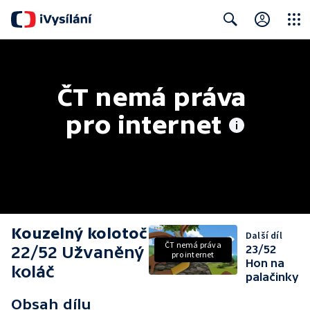
Close
Search
ČT nemá práva 
pro internet
Kouzelný kolotoč
Další díl
ČT nemá práva
22/52 Užvaněný
23/52
pro internet
Hon na
koláč
palačinky
Obsah dílu