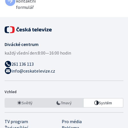
kontaktní
formulář
Divácké centrum
každý všední den:
8:00—16:00 hodin
261 136 113
info@ceskatelevize.cz
Vzhled
Světlý
Tmavý
Systém
TV program
Pro média
Živé vysílání
Reklama