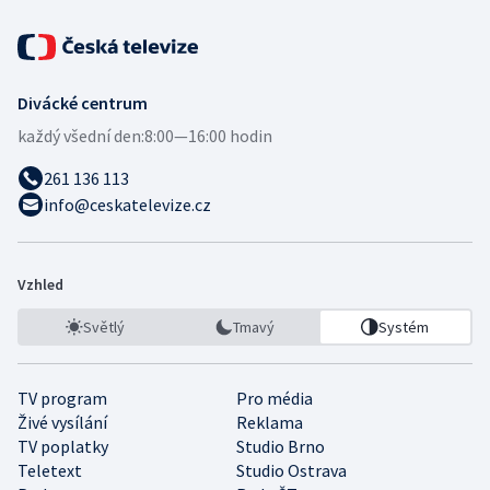
Divácké centrum
každý všední den:
8:00—16:00 hodin
261 136 113
info@ceskatelevize.cz
Vzhled
Světlý
Tmavý
Systém
TV program
Pro média
Živé vysílání
Reklama
TV poplatky
Studio Brno
Teletext
Studio Ostrava