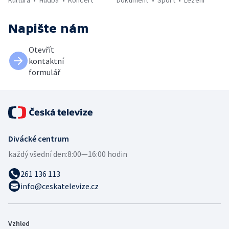
Napište nám
Otevřít
kontaktní
formulář
Divácké centrum
každý všední den:
8:00—16:00 hodin
261 136 113
info@ceskatelevize.cz
Vzhled