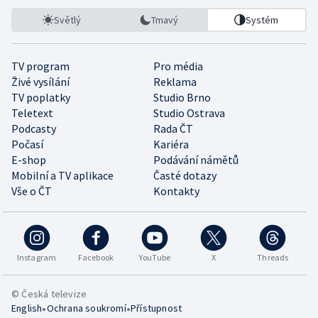
Světlý
Tmavý
Systém
TV program
Pro média
Živé vysílání
Reklama
TV poplatky
Studio Brno
Teletext
Studio Ostrava
Podcasty
Rada ČT
Počasí
Kariéra
E-shop
Podávání námětů
Mobilní a TV aplikace
Časté dotazy
Vše o ČT
Kontakty
Instagram
Facebook
YouTube
X
Threads
© Česká televize
•
•
English
Ochrana soukromí
Přístupnost