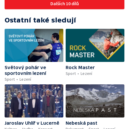
Dalších 10 dílů
Ostatní také sledují
Světový pohár ve
Rock Master
sportovním lezení
Sport
Lezení
Sport
Lezení
Jaroslav Uhlíř v Lucerně
Nebeská past
Kultura
Hudba
Koncert
Dokument
Sport
Lezení