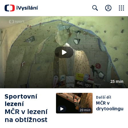
Close
Search
25 min
Sportovní
Další díl
lezení
MČR v
drytoolingu
MČR v lezení
20 min
na obtížnost