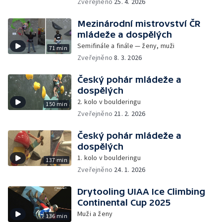
Zveřejněno
25. 4. 2026
Mezinárodní mistrovství ČR
mládeže a dospělých
Semifinále a finále — ženy, muži
71 min
Zveřejněno
8. 3. 2026
Český pohár mládeže a
dospělých
2. kolo v boulderingu
150 min
Zveřejněno
21. 2. 2026
Český pohár mládeže a
dospělých
1. kolo v boulderingu
137 min
Zveřejněno
24. 1. 2026
Drytooling UIAA Ice Climbing
Continental Cup 2025
Muži a ženy
136 min