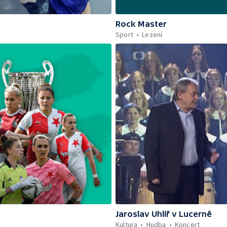
Rock Master
Sport
Lezení
Jaroslav Uhlíř v Lucerně
Kultura
Hudba
Koncert