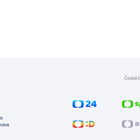
Česká t
no
trava