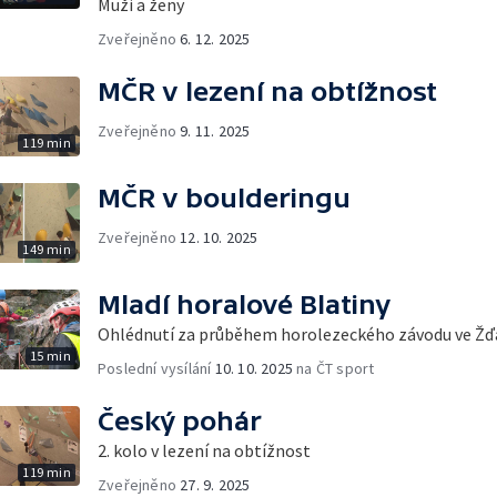
Muži a ženy
Zveřejněno
6. 12. 2025
MČR v lezení na obtížnost
Zveřejněno
9. 11. 2025
119 min
MČR v boulderingu
Zveřejněno
12. 10. 2025
149 min
Mladí horalové Blatiny
Ohlédnutí za průběhem horolezeckého závodu ve Žďá
15 min
Poslední vysílání
10. 10. 2025
na ČT sport
Český pohár
2. kolo v lezení na obtížnost
119 min
Zveřejněno
27. 9. 2025