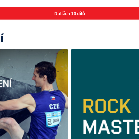
Dalších 10 dílů
í