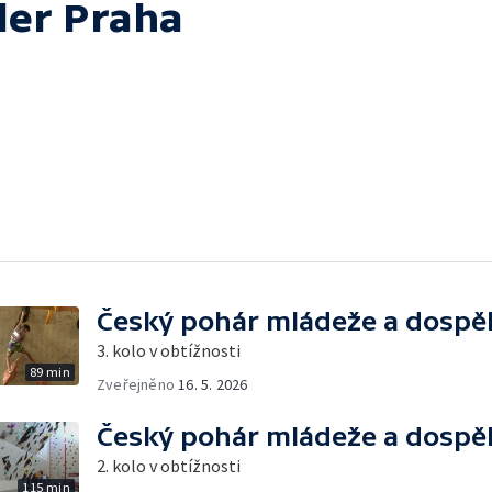
der Praha
Český pohár mládeže a dospě
3. kolo v obtížnosti
89 min
Zveřejněno
16. 5. 2026
Český pohár mládeže a dospě
2. kolo v obtížnosti
115 min