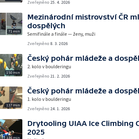
Zveřejněno
25. 4. 2026
Mezinárodní mistrovství ČR m
dospělých
71 min
Semifinále a finále — ženy, muži
Zveřejněno
8. 3. 2026
Český pohár mládeže a dospě
2. kolo v boulderingu
150 min
Zveřejněno
21. 2. 2026
Český pohár mládeže a dospě
1. kolo v boulderingu
137 min
Zveřejněno
24. 1. 2026
Drytooling UIAA Ice Climbing 
2025
136 min