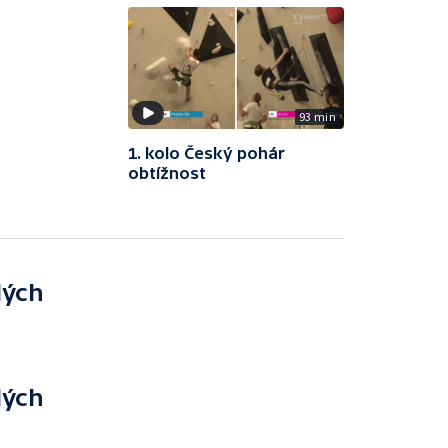
93 min
1. kolo Český pohár
obtížnost
lých
lých