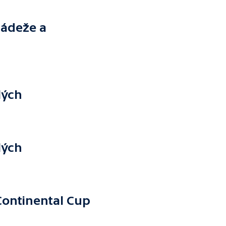
ládeže a
lých
lých
Continental Cup