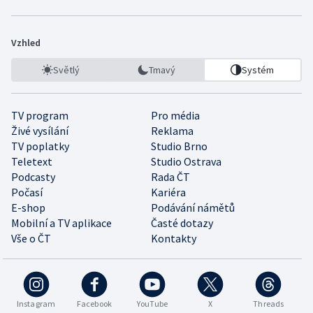
Vzhled
Světlý
Tmavý
Systém
TV program
Pro média
Živé vysílání
Reklama
TV poplatky
Studio Brno
Teletext
Studio Ostrava
Podcasty
Rada ČT
Počasí
Kariéra
E-shop
Podávání námětů
Mobilní a TV aplikace
Časté dotazy
Vše o ČT
Kontakty
Instagram
Facebook
YouTube
X
Threads