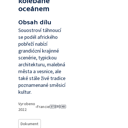
kolébané
oceánem
Obsah dílu
Souostroví táhnoucí
se podél afrického
pobřeží nabízí
grandiózní krajinné
scenérie, typickou
architekturu, malebná
města a vesnice, ale
také stále živé tradice
poznamenané směsicí
kultur.
Vyrobeno
•
Francie
2022
Dokument