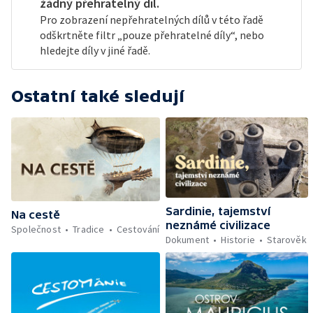
žádný přehratelný díl.
Pro zobrazení nepřehratelných dílů v této řadě
odškrtněte filtr „pouze přehratelné díly“, nebo
hledejte díly v jiné řadě.
Ostatní také sledují
Sardinie, tajemství
Na cestě
neznámé civilizace
Společnost
Tradice
Cestování
Dokument
Historie
Starověk