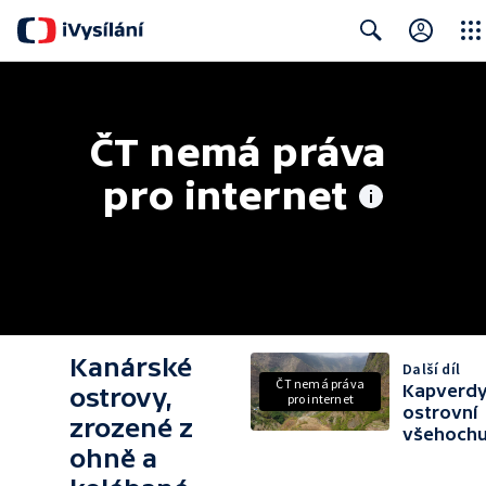
Close
Search
ČT nemá práva 
pro internet
Kanárské
Další díl
ČT nemá práva
Kapverdy
ostrovy,
pro internet
ostrovní
zrozené z
všehochu
ohně a