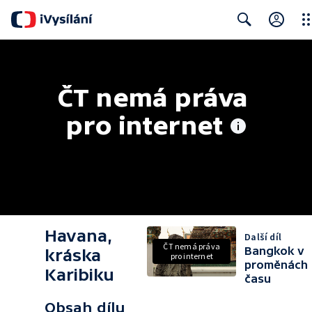
Clo
Search
ČT nemá práva 
pro internet
Havana,
Další díl
ČT nemá práva
Bangkok v
kráska
pro internet
proměnách
Karibiku
času
Obsah dílu