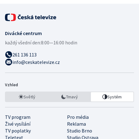
Divácké centrum
každý všední den:
8:00—16:00 hodin
261 136 113
info@ceskatelevize.cz
Vzhled
Světlý
Tmavý
Systém
TV program
Pro média
Živé vysílání
Reklama
TV poplatky
Studio Brno
Teletext
Studio Ostrava