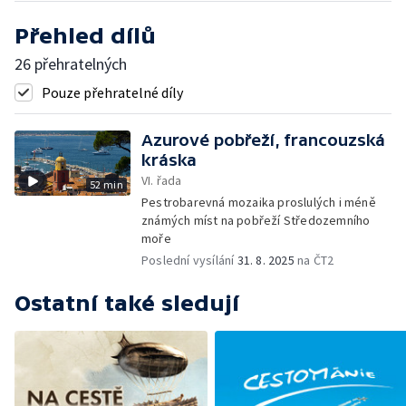
Přehled dílů
26 přehratelných
Pouze přehratelné díly
Azurové pobřeží, francouzská
kráska
VI. řada
52 min
Pestrobarevná mozaika proslulých i méně
známých míst na pobřeží Středozemního
moře
Poslední vysílání
31. 8. 2025
na ČT2
Ostatní také sledují