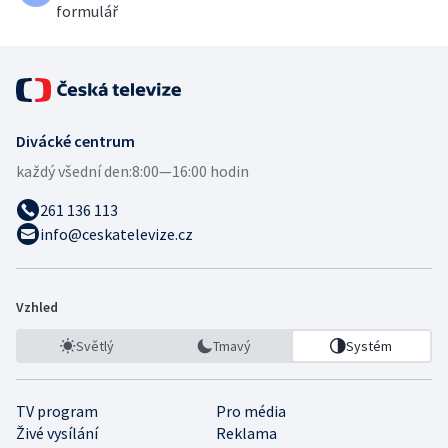
formulář
Divácké centrum
každý všední den:
8:00—16:00 hodin
261 136 113
info@ceskatelevize.cz
Vzhled
Světlý
Tmavý
Systém
TV program
Pro média
Živé vysílání
Reklama