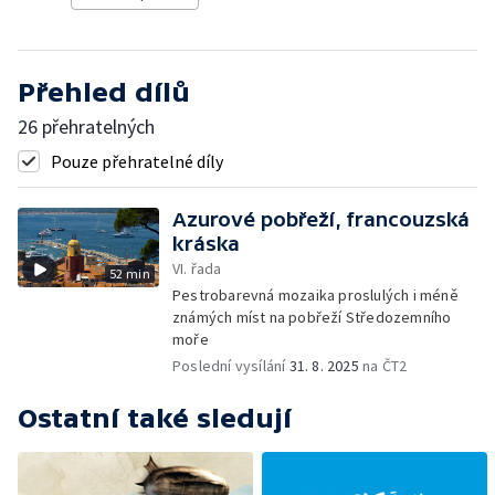
Přehled dílů
26 přehratelných
Pouze přehratelné díly
Azurové pobřeží, francouzská
kráska
VI. řada
52 min
Pestrobarevná mozaika proslulých i méně
známých míst na pobřeží Středozemního
moře
Poslední vysílání
31. 8. 2025
na ČT2
Ostatní také sledují