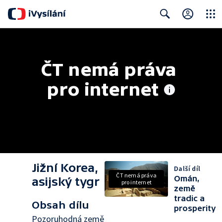
Close
Search
ČT nemá práva 
pro internet
Jižní Korea,
Další díl
ČT nemá práva
Omán,
asijský tygr
pro internet
země
tradic a
Obsah dílu
prosperity
Pozoruhodná země