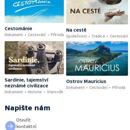
Cestománie
Na cestě
Dokument
Cestování
Příroda
Společnost
Tradice
Cestování
Sardinie, tajemství
Ostrov Mauricius
neznámé civilizace
Dokument
Cestování
Příroda
Dokument
Historie
Starověk
Napište nám
Otevřít
kontaktní