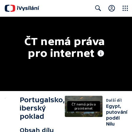
Close
Search
ČT nemá práva 
pro internet
Portugalsko,
Další díl
ČT nemá práva
Egypt,
iberský
pro internet
putování
poklad
podél
Nilu
Obsah dílu