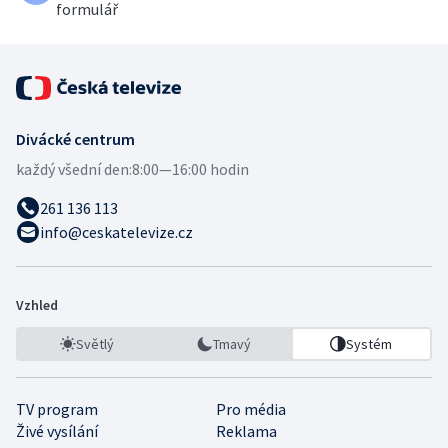
formulář
Divácké centrum
každý všední den:
8:00—16:00 hodin
261 136 113
info@ceskatelevize.cz
Vzhled
Světlý
Tmavý
Systém
TV program
Pro média
Živé vysílání
Reklama