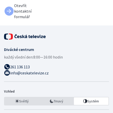
Otevřít
kontaktní
formulář
Divácké centrum
každý všední den:
8:00—16:00 hodin
261 136 113
info@ceskatelevize.cz
Vzhled
Světlý
Tmavý
Systém