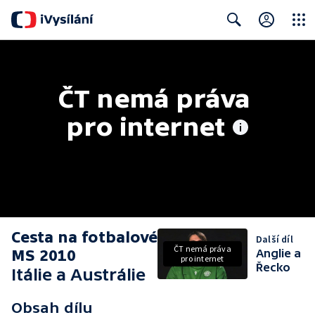
Close
Search
ČT nemá práva 
pro internet
Cesta na fotbalové
Další díl
ČT nemá práva
MS 2010
Anglie a
pro internet
Řecko
Itálie a Austrálie
Obsah dílu