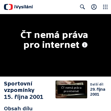
Close
Search
ČT nemá práva 
pro internet
Sportovní
Další díl
ČT nemá práva
vzpomínky
29. října
pro internet
2001
15. října 2001
Obsah dílu