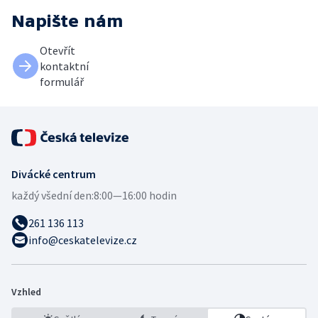
Napište nám
Otevřít
kontaktní
formulář
Divácké centrum
každý všední den:
8:00—16:00 hodin
261 136 113
info@ceskatelevize.cz
Vzhled