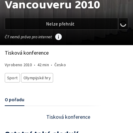
Vancouveru 2010
Nelze přehrát
ČT nemá práva pro internet
Tisková konference
Vyrobeno
2010
•
42 min
•
Česko
Sport
Olympijské hry
O pořadu
Tisková konference