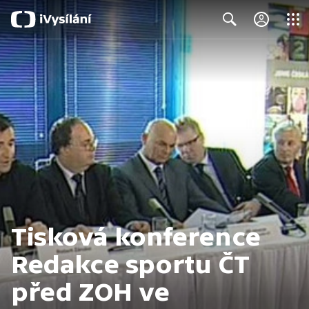
Close
Search
Tisková konference
Redakce sportu ČT
před ZOH ve