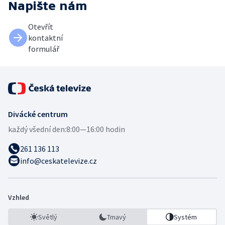
Napište nám
Otevřít
kontaktní
formulář
Divácké centrum
každý všední den:
8:00—16:00 hodin
261 136 113
info@ceskatelevize.cz
Vzhled
Světlý
Tmavý
Systém