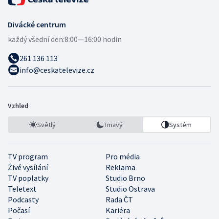
Divácké centrum
každý všední den:
8:00—16:00 hodin
261 136 113
info@ceskatelevize.cz
Vzhled
Světlý
Tmavý
Systém
TV program
Pro média
Živé vysílání
Reklama
TV poplatky
Studio Brno
Teletext
Studio Ostrava
Podcasty
Rada ČT
Počasí
Kariéra