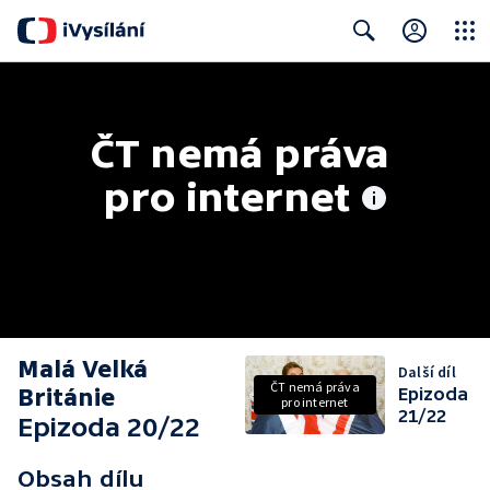
Close
Search
ČT nemá práva 
pro internet
Malá Velká
Další díl
ČT nemá práva
Británie
Epizoda
pro internet
21/22
Epizoda 20/22
Obsah dílu