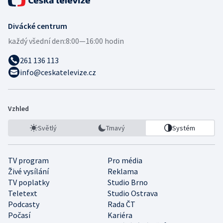
Divácké centrum
každý všední den:
8:00—16:00 hodin
261 136 113
info@ceskatelevize.cz
Vzhled
Světlý
Tmavý
Systém
TV program
Pro média
Živé vysílání
Reklama
TV poplatky
Studio Brno
Teletext
Studio Ostrava
Podcasty
Rada ČT
Počasí
Kariéra