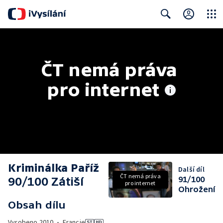
Close
Search
ČT nemá práva 
pro internet
Kriminálka Paříž
Další díl
ČT nemá práva
90/100 Zátiší
91/100
pro internet
Ohrožení
Obsah dílu
Vyrobeno
2010
•
Francie