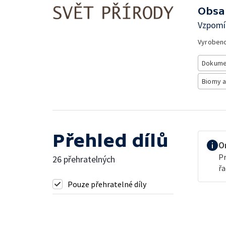
Obsa
Vzpomí
Vyroben
Dokume
Biomy a
Přehled dílů
O
Pr
26 přehratelných
řa
Pouze přehratelné díly