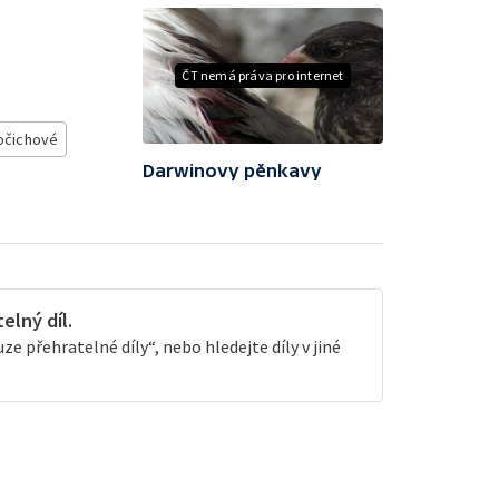
ČT nemá práva pro internet
očichové
Darwinovy pěnkavy
lný díl.
e přehratelné díly“, nebo hledejte díly v jiné