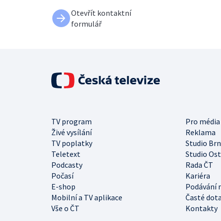
Otevřít kontaktní
formulář
TV program
Pro média
Živé vysílání
Reklama
TV poplatky
Studio Br
Teletext
Studio Os
Podcasty
Rada ČT
Počasí
Kariéra
E-shop
Podávání 
Mobilní a TV aplikace
Časté dot
Vše o ČT
Kontakty