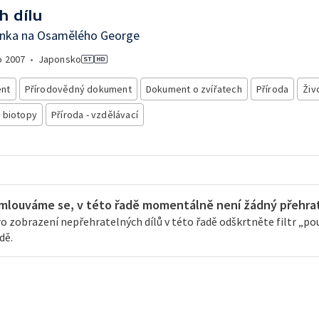
h dílu
nka na Osamělého George
o
2007
•
Japonsko
nt
Přírodovědný dokument
Dokument o zvířatech
Příroda
Živ
 biotopy
Příroda - vzdělávací
mlouváme se, v této řadě momentálně není žádný přehrate
o zobrazení nepřehratelných dílů v této řadě odškrtněte filtr „pouz
dě.