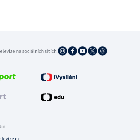
elevize na sociálních sítích:
din
levize.cz