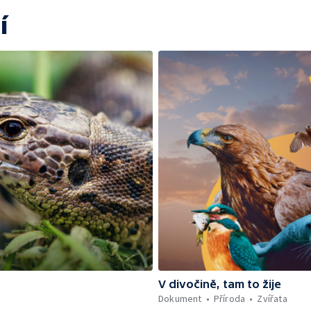
í
V divočině, tam to žije
Dokument
Příroda
Zvířata