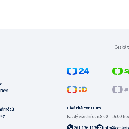
Česká t
no
trava
Divácké centrum
námětů
azy
každý všední den:
8:00—16:00 ho
261 136 113
info@ceskate