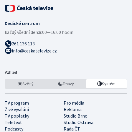
Divácké centrum
každý všední den:
8:00—16:00 hodin
261 136 113
info@ceskatelevize.cz
Vzhled
Světlý
Tmavý
Systém
TV program
Pro média
Živé vysílání
Reklama
TV poplatky
Studio Brno
Teletext
Studio Ostrava
Podcasty
Rada ČT