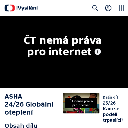
Close
Search
ČT nemá práva 
pro internet
ASHA
Další díl
ČT nemá práva
24/26 Globální
25/26
pro internet
Kam se
oteplení
poděli
trpaslíci?
Obsah dílu