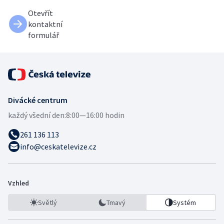
Otevřít
kontaktní
formulář
Divácké centrum
každý všední den:
8:00—16:00 hodin
261 136 113
info@ceskatelevize.cz
Vzhled
Světlý
Tmavý
Systém