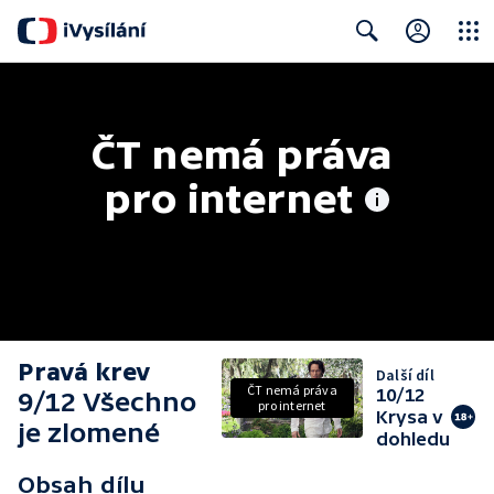
Close
Search
ČT nemá práva 
pro internet
Pravá krev
Další díl
ČT nemá práva
10/12
9/12 Všechno
pro internet
Krysa v
je zlomené
dohledu
Obsah dílu