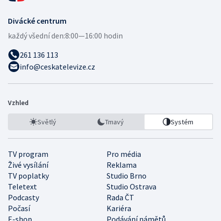
Divácké centrum
každý všední den:
8:00—16:00 hodin
261 136 113
info@ceskatelevize.cz
Vzhled
Světlý
Tmavý
Systém
TV program
Pro média
Živé vysílání
Reklama
TV poplatky
Studio Brno
Teletext
Studio Ostrava
Podcasty
Rada ČT
Počasí
Kariéra
E-shop
Podávání námětů