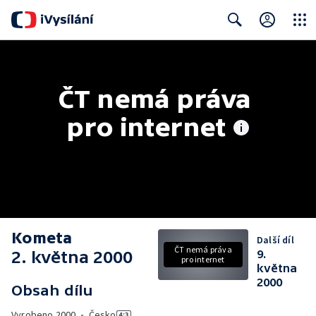
Close
Search
ČT nemá práva 
pro internet
Kometa
Další díl
ČT nemá práva
2. května 2000
9.
pro internet
května
2000
Obsah dílu
Vyrobeno
2000
•
Česko