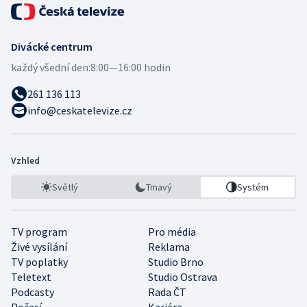
Divácké centrum
každý všední den:
8:00—16:00 hodin
261 136 113
info@ceskatelevize.cz
Vzhled
Světlý
Tmavý
Systém
TV program
Pro média
Živé vysílání
Reklama
TV poplatky
Studio Brno
Teletext
Studio Ostrava
Podcasty
Rada ČT