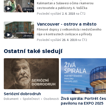
Kalimantan a Sulawesi očima i kamerou
cestovatele a publicisty A. Vašíčka
28 min
Poslední vysílání
2. 6. 2018
na ČT2
Vancouver - ostrov a město
Filmové dopisy z velkoměsta i nedotčeného
ráje o kontrastech civilizace a přírody
29 min
Poslední vysílání
26. 4. 2018
na ČT2
Ostatní také sledují
Seriózní dobrodruh
Živá spirála: Portrét č
Dokument
Společnost
Osobnosti
pavilonu na EXPO 2025