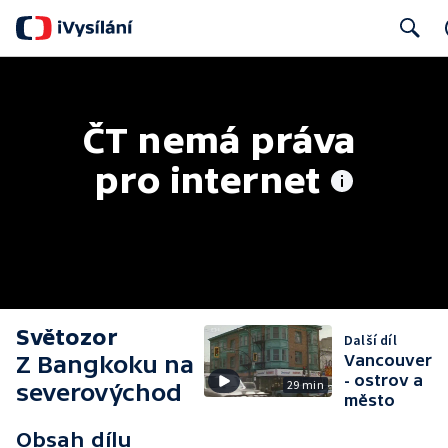
Search
ČT nemá práva 
pro internet
Světozor
Další díl
Z Bangkoku na
Vancouver
- ostrov a
29 min
severovýchod
město
Obsah dílu