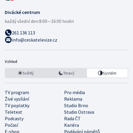
Divácké centrum
každý všední den:
8:00—16:00 hodin
261 136 113
info@ceskatelevize.cz
Vzhled
Světlý
Tmavý
Systém
TV program
Pro média
Živé vysílání
Reklama
TV poplatky
Studio Brno
Teletext
Studio Ostrava
Podcasty
Rada ČT
Počasí
Kariéra
E-shop
Podávání námětů