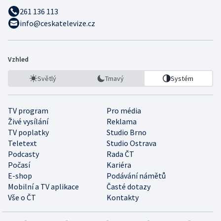
261 136 113
info@ceskatelevize.cz
Vzhled
Světlý
Tmavý
Systém
TV program
Pro média
Živé vysílání
Reklama
TV poplatky
Studio Brno
Teletext
Studio Ostrava
Podcasty
Rada ČT
Počasí
Kariéra
E-shop
Podávání námětů
Mobilní a TV aplikace
Časté dotazy
Vše o ČT
Kontakty