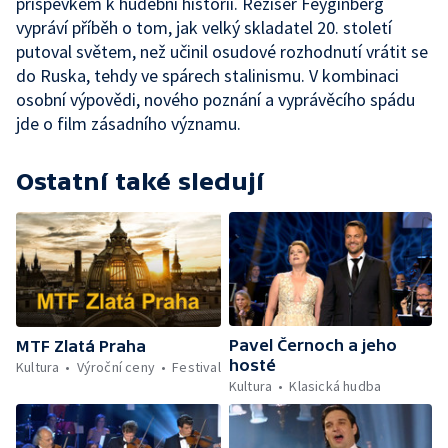
příspěvkem k hudební historii. Režisér Feyginberg
vypráví příběh o tom, jak velký skladatel 20. století
putoval světem, než učinil osudové rozhodnutí vrátit se
do Ruska, tehdy ve spárech stalinismu. V kombinaci
osobní výpovědi, nového poznání a vyprávěcího spádu
jde o film zásadního významu.
Ostatní také sledují
Pavel Černoch a jeho
MTF Zlatá Praha
hosté
Kultura
Výroční ceny
Festival
Kultura
Klasická hudba