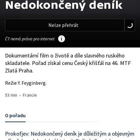
Nedokončený deník
Nelze přehrát
ČT nemá práva pro internet
Dokumentární film o životě a díle slavného ruského
skladatele. Pořad získal cenu Český křišťál na 46. MTF
Zlatá Praha.
Režie Y. Feyginberg.
53 min
•
Francie
O pořadu
Prokofjev: Nedokončený deník je důležitým a objevným