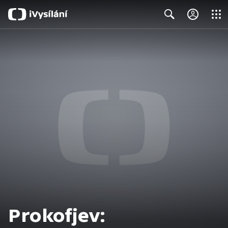
Close
Search
Prokofjev: