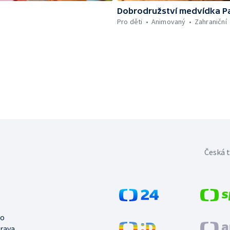
Dobrodružství medvídka P
Pro děti
Animovaný
Zahraniční
Česká t
no
trava