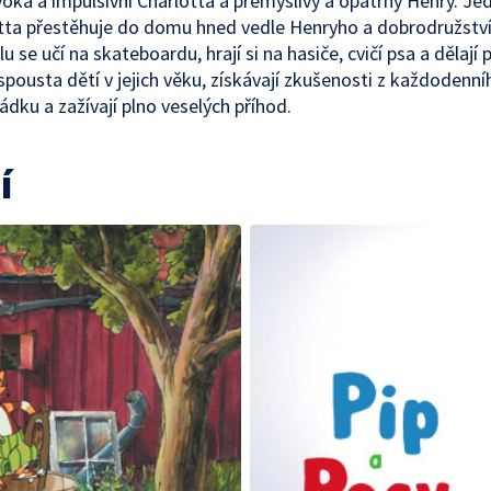
ivoká a impulsivní Charlotta a přemýšlivý a opatrný Henry. J
tta přestěhuje do domu hned vedle Henryho a dobrodružstv
lu se učí na skateboardu, hrají si na hasiče, cvičí psa a dělaj
 spousta dětí v jejich věku, získávají zkušenosti z každodenní
ádku a zažívají plno veselých příhod.
í