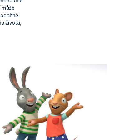
ednoho dne
í může
í podobné
ho života,