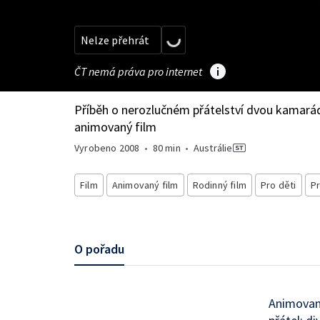
Nelze přehrát
ČT nemá práva pro internet
Příběh o nerozlučném přátelství dvou kamarád
animovaný film
Vyrobeno
2008
•
80 min
•
Austrálie
Film
Animovaný film
Rodinný film
Pro děti
Pr
O pořadu
Animovaný