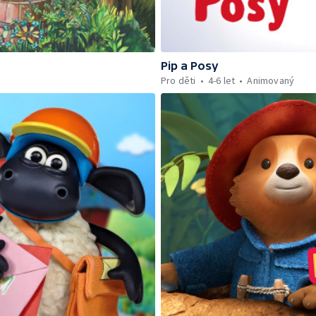
Pip a Posy
Pro děti
4-6 let
Animovaný