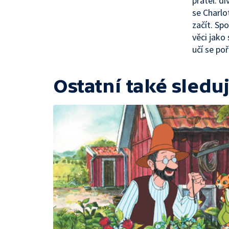
přátel: d
se Charlo
začít. Spo
věci jako
učí se poř
Ostatní také sleduj