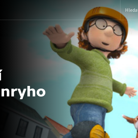
í
enryho