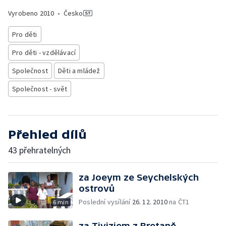
Vyrobeno
2010
•
Česko
Pro děti
Pro děti - vzdělávací
Společnost
Děti a mládež
Společnost - svět
Přehled dílů
43 přehratelných
za Joeym ze Seychelských
ostrovů
Poslední vysílání
26. 12. 2010
na ČT1
6 min
za Tiviziem z Bretaně