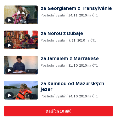
za Georgianem z Transylvánie
Poslední vysílání
14. 11. 2010
na ČT1
6 min
za Norou z Dubaje
Poslední vysílání
7. 11. 2010
na ČT1
6 min
za Jamalem z Marrákeše
Poslední vysílání
31. 10. 2010
na ČT1
5 min
za Kamilou od Mazurských
jezer
Poslední vysílání
24. 10. 2010
na ČT1
6 min
Dalších 10 dílů