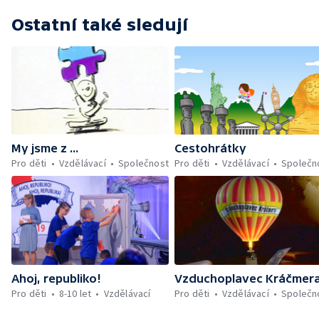
Ostatní také sledují
My jsme z ...
Cestohrátky
Pro děti
Vzdělávací
Společnost
Pro děti
Vzdělávací
Společn
Ahoj, republiko!
Vzduchoplavec Kráčmer
Pro děti
8-10 let
Vzdělávací
Pro děti
Vzdělávací
Společn