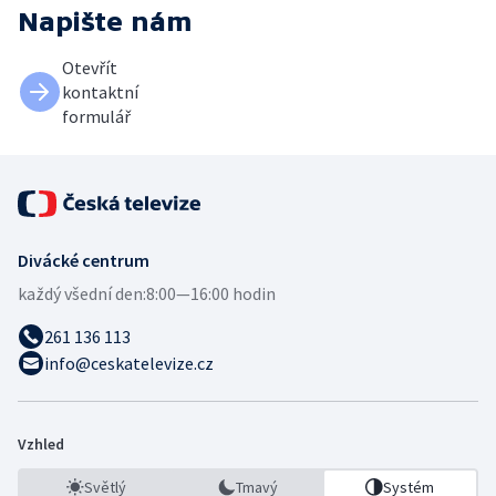
Napište nám
Otevřít
kontaktní
formulář
Divácké centrum
každý všední den:
8:00—16:00 hodin
261 136 113
info@ceskatelevize.cz
Vzhled
Světlý
Tmavý
Systém