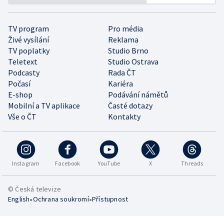
TV program
Pro média
Živé vysílání
Reklama
TV poplatky
Studio Brno
Teletext
Studio Ostrava
Podcasty
Rada ČT
Počasí
Kariéra
E-shop
Podávání námětů
Mobilní a TV aplikace
Časté dotazy
Vše o ČT
Kontakty
Instagram
Facebook
YouTube
X
Threads
© Česká televize
•
•
English
Ochrana soukromí
Přístupnost