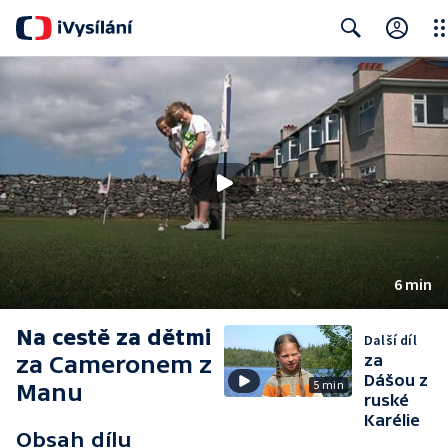
Clo
Search
6 min
Na cestě za dětmi
Další díl
za Cameronem z
za
Dášou z
5 min
Manu
ruské
Karélie
Obsah dílu