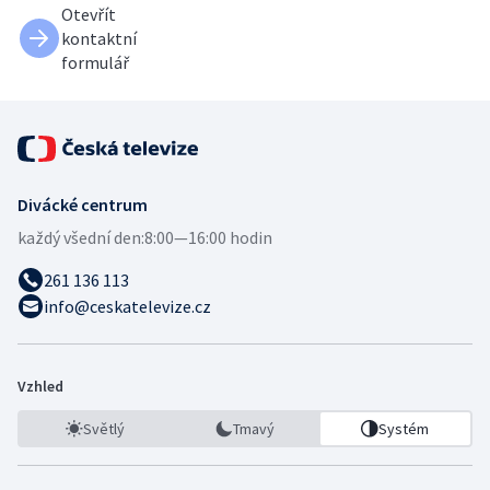
Otevřít
kontaktní
formulář
Divácké centrum
každý všední den:
8:00—16:00 hodin
261 136 113
info@ceskatelevize.cz
Vzhled
Světlý
Tmavý
Systém