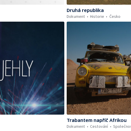
Druhá republika
Dokument
Historie
Česko
Trabantem napříč Afrikou
Dokument
Cestování
Společno