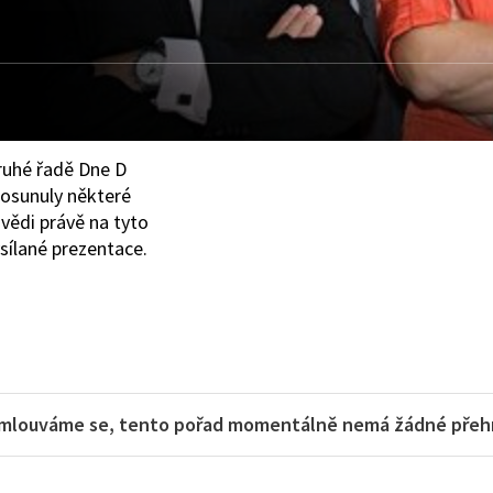
druhé řadě Dne D
posunuly některé
ovědi právě na tyto
sílané prezentace.
mlouváme se, tento pořad momentálně nemá žádné přehra