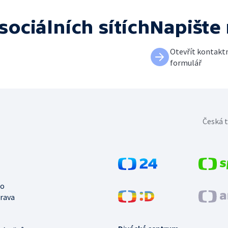
sociálních sítích
Napište
Otevřít kontakt
formulář
Česká t
no
trava