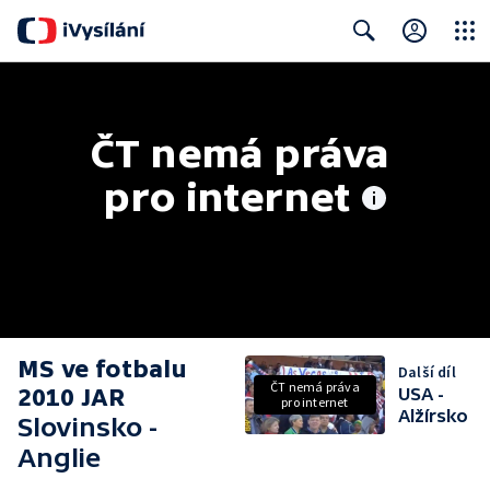
Close
Search
ČT nemá práva 
pro internet
MS ve fotbalu
Další díl
ČT nemá práva
2010 JAR
USA -
pro internet
Alžírsko
Slovinsko -
Anglie