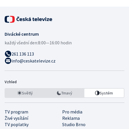
Divácké centrum
každý všední den:
8:00—16:00 hodin
261 136 113
info@ceskatelevize.cz
Vzhled
Světlý
Tmavý
Systém
TV program
Pro média
Živé vysílání
Reklama
TV poplatky
Studio Brno