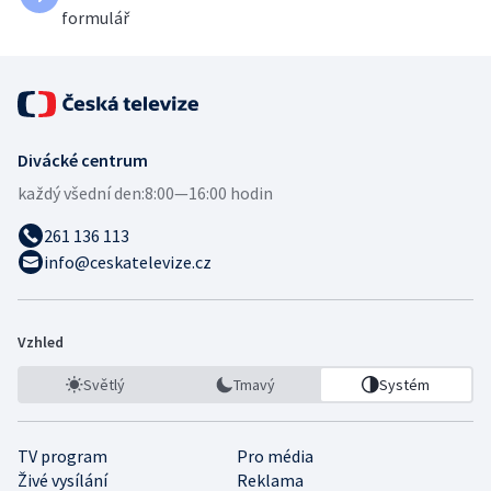
formulář
Divácké centrum
každý všední den:
8:00—16:00 hodin
261 136 113
info@ceskatelevize.cz
Vzhled
Světlý
Tmavý
Systém
TV program
Pro média
Živé vysílání
Reklama