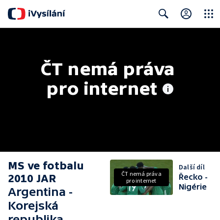
Close
Search
ČT nemá práva 
pro internet
MS ve fotbalu
Další díl
ČT nemá práva
2010 JAR
Řecko -
pro internet
Nigérie
Argentina -
Korejská
republika