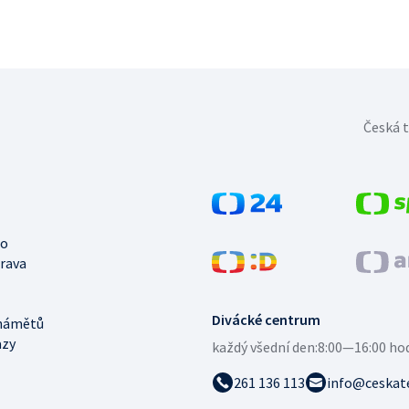
Česká t
no
trava
Divácké centrum
námětů
azy
každý všední den:
8:00—16:00 ho
261 136 113
info@ceskate