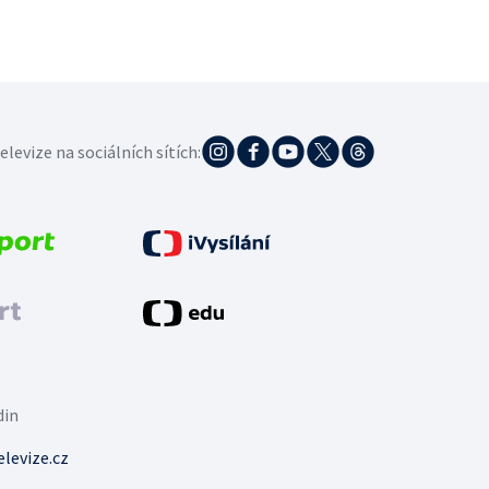
elevize na sociálních sítích:
din
levize.cz