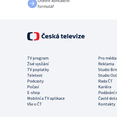
Otevřít kontaktní
formulář
TV program
Pro média
Živé vysílání
Reklama
TV poplatky
Studio Br
Teletext
Studio Os
Podcasty
Rada ČT
Počasí
Kariéra
E-shop
Podávání 
Mobilní a TV aplikace
Časté dot
Vše o ČT
Kontakty