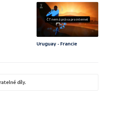
ČT nemá práva pro internet
Uruguay - Francie
telné díly.