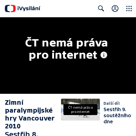
Close
Search
ČT nemá práva 
pro internet
Zimní
Další díl
ČT nemá práva
paralympijské
Sestřih 9.
pro internet
soutěžního
hry Vancouver
dne
2010
Sestřih 8.