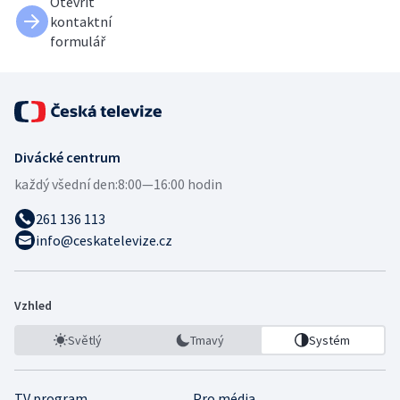
Otevřít
kontaktní
formulář
Divácké centrum
každý všední den:
8:00—16:00 hodin
261 136 113
info@ceskatelevize.cz
Vzhled
Světlý
Tmavý
Systém
TV program
Pro média