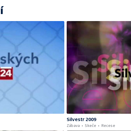
í
Silvestr 2009
Zábava
Skeče
Recese