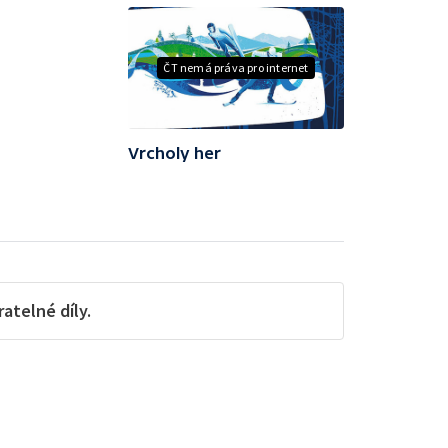
ČT nemá práva pro internet
Vrcholy her
telné díly.