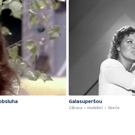
obsluha
Galasuperšou
Zábava
Hudební
Skeče