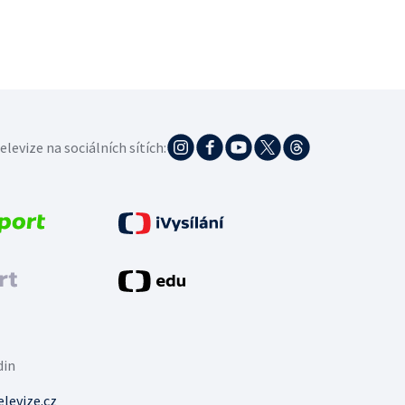
elevize na sociálních sítích:
din
levize.cz