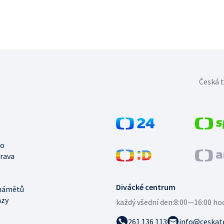
Česká t
no
trava
Divácké centrum
námětů
azy
každý všední den:
8:00—16:00 ho
261 136 113
info@ceskate