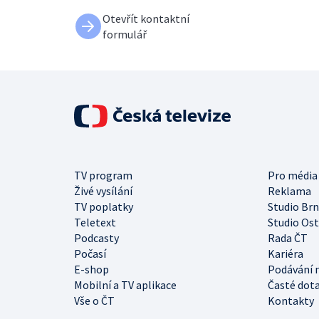
Otevřít kontaktní
formulář
TV program
Pro média
Živé vysílání
Reklama
TV poplatky
Studio Br
Teletext
Studio Os
Podcasty
Rada ČT
Počasí
Kariéra
E-shop
Podávání 
Mobilní a TV aplikace
Časté dot
Vše o ČT
Kontakty