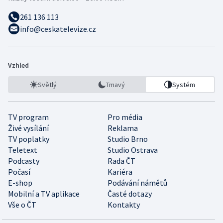
261 136 113
info@ceskatelevize.cz
Vzhled
Světlý
Tmavý
Systém
TV program
Pro média
Živé vysílání
Reklama
TV poplatky
Studio Brno
Teletext
Studio Ostrava
Podcasty
Rada ČT
Počasí
Kariéra
E-shop
Podávání námětů
Mobilní a TV aplikace
Časté dotazy
Vše o ČT
Kontakty