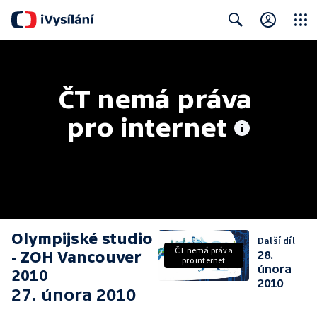
Close
Search
ČT nemá práva 
pro internet
Olympijské studio
Další díl
ČT nemá práva
- ZOH Vancouver
28.
pro internet
února
2010
2010
27. února 2010