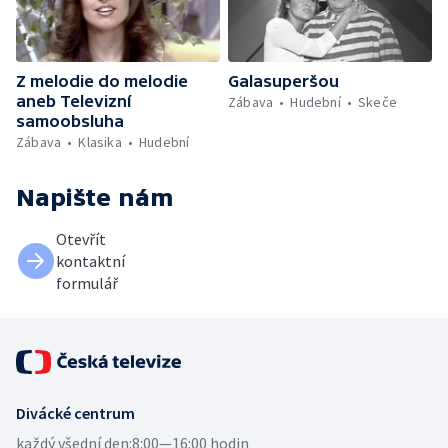
Z melodie do melodie
Galasuperšou
aneb Televizní
Zábava
Hudební
Skeče
samoobsluha
Zábava
Klasika
Hudební
Napište nám
Otevřít
kontaktní
formulář
Divácké centrum
každý všední den:
8:00—16:00 hodin