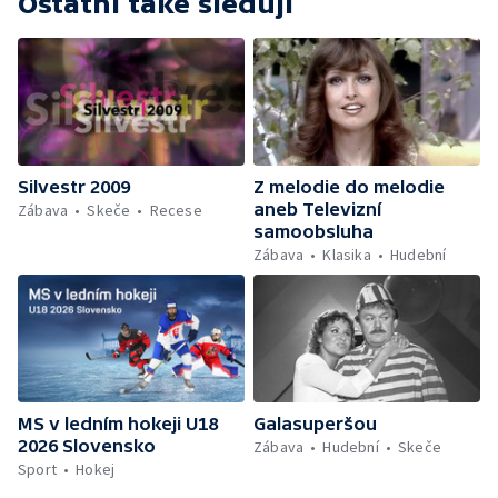
Ostatní také sledují
Silvestr 2009
Z melodie do melodie
aneb Televizní
Zábava
Skeče
Recese
samoobsluha
Zábava
Klasika
Hudební
MS v ledním hokeji U18
Galasuperšou
2026 Slovensko
Zábava
Hudební
Skeče
Sport
Hokej