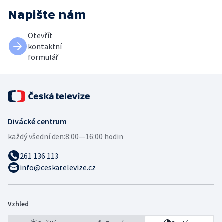
Napište nám
Otevřít
kontaktní
formulář
Divácké centrum
každý všední den:
8:00—16:00 hodin
261 136 113
info@ceskatelevize.cz
Vzhled