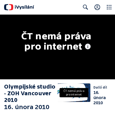
Close
Search
ČT nemá práva 
pro internet
Olympijské studio
Další díl
ČT nemá práva
- ZOH Vancouver
16.
pro internet
února
2010
2010
16. února 2010