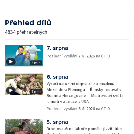
Přehled dílů
4834 přehratelných
7. srpna
Poslední vysílání
7. 8. 2026
na ČT :D
5 min
6. srpna
Výročí narození objevitele penicilinu.
Alexandera Fleminga — Římský festival v
5 min
Bosně a Hercegovině — Mistrovství světa
juniorů v atletice v USA
Poslední vysílání
6. 8. 2026
na ČT :D
5. srpna
Brontosauři na táboře pomáhají zvířatům —