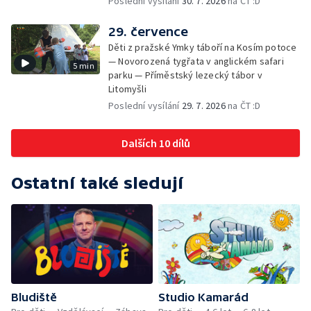
Poslední vysílání
30. 7. 2026
na ČT :D
29. července
Děti z pražské Ymky táboří na Kosím potoce
— Novorozená tygřata v anglickém safari
5 min
parku — Příměstský lezecký tábor v
Litomyšli
Poslední vysílání
29. 7. 2026
na ČT :D
Dalších 10 dílů
Ostatní také sledují
Bludiště
Studio Kamarád