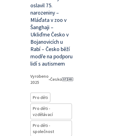
oslavil 75.
narozeniny –
Mláďata v zoo v
Šanghaji –
Ukliďme Česko v
Bojanovicích u
Rabí – Česko běží
modře na podporu
lidí s autismem
Vyrobeno
•
Česko
2025
Pro děti
Pro děti -
vzdělávací
Pro děti -
společnost