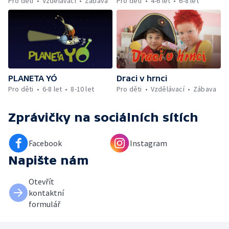
Pro děti
Vzdělávací
Zábava
Pro děti
4-6 let
6-8 let
PLANETA YÓ
Draci v hrnci
Pro děti
6-8 let
8-10 let
Pro děti
Vzdělávací
Zábava
Zprávičky
na sociálních sítích
Facebook
Instagram
Napište nám
Otevřít
kontaktní
formulář