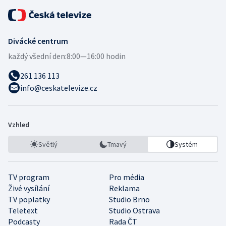
Divácké centrum
každý všední den:
8:00—16:00 hodin
261 136 113
info@ceskatelevize.cz
Vzhled
Světlý
Tmavý
Systém
TV program
Pro média
Živé vysílání
Reklama
TV poplatky
Studio Brno
Teletext
Studio Ostrava
Podcasty
Rada ČT