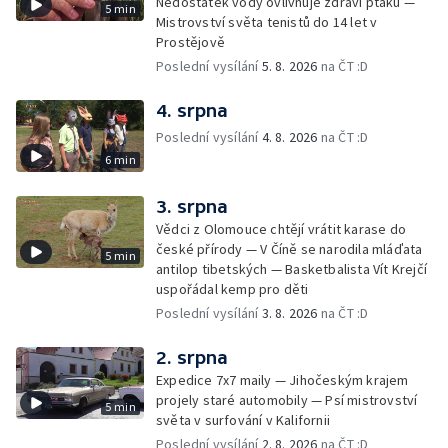
Nedostatek vody ovlivňuje zdraví ptáků —
5 min
Mistrovství světa tenistů do 14 let v
Prostějově
Poslední vysílání
5. 8. 2026
na ČT :D
4. srpna
Poslední vysílání
4. 8. 2026
na ČT :D
6 min
3. srpna
Vědci z Olomouce chtějí vrátit karase do
české přírody — V Číně se narodila mláďata
5 min
antilop tibetských — Basketbalista Vít Krejčí
uspořádal kemp pro děti
Poslední vysílání
3. 8. 2026
na ČT :D
2. srpna
Expedice 7x7 maily — Jihočeským krajem
projely staré automobily — Psí mistrovství
5 min
světa v surfování v Kalifornii
Poslední vysílání
2. 8. 2026
na ČT :D