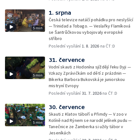
1. srpna
Česká televize natáčí pohádku pro neslyšící
— Trinidad a Tobago. — Veslařky Flamíková
5 min
se Šantrůčkovou vybojovaly evropské
stříbro
Poslední vysílání
1. 8. 2026
na ČT :D
31. července
Vodní skauti z Hodonína sjíždějí řeku Dyji —
Vzkazy Zprávičkám od dětí z prázdnin —
5 min
Bikerka Barbora Bukovská je juniorskou
mistryní Evropy
Poslední vysílání
31. 7. 2026
na ČT :D
30. července
Skauti z Klatov táboří u Přimdy — V zoo v
Kolíně nad Rýnem se narodil jelínek pudu —
5 min
Tanečnice ze Žamberka si užily tábor v
Jeseníkách