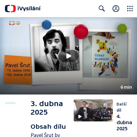
Close
Search
6 min
3. dubna
Další
díl
2025
4.
6 min
dubna
Obsah dílu
2025
Pavel Šrut by